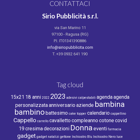
CONTATTACI
Sirio Pubblicità s.r.l.
via San Marino 11
97100 - Ragusa (RG)
P.I. IT01341390886
info@siriopubblicita.com
T. +39 0932 641 190
Tag cloud
2023
15x21
18 anni
agenda
agenda
2022
adesivi calpestabili
bambina
personalizzata
anniversario
aziende
bambino
battesimo
calendario
cake topper
cappellino
Cappello
cavalletto
compleanno
cotone
covid
carrello
Donna
19
cresima
decorazioni
eventi
farmacia
gadget
gadget natalizi
gettone
Inchiostro Blu
Inchiostro Nero
luce