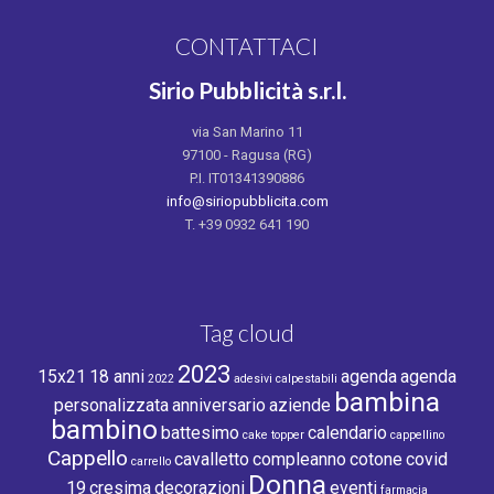
CONTATTACI
Sirio Pubblicità s.r.l.
via San Marino 11
97100 - Ragusa (RG)
P.I. IT01341390886
info@siriopubblicita.com
T. +39 0932 641 190
Tag cloud
2023
15x21
18 anni
agenda
agenda
2022
adesivi calpestabili
bambina
personalizzata
anniversario
aziende
bambino
battesimo
calendario
cake topper
cappellino
Cappello
cavalletto
compleanno
cotone
covid
carrello
Donna
19
cresima
decorazioni
eventi
farmacia