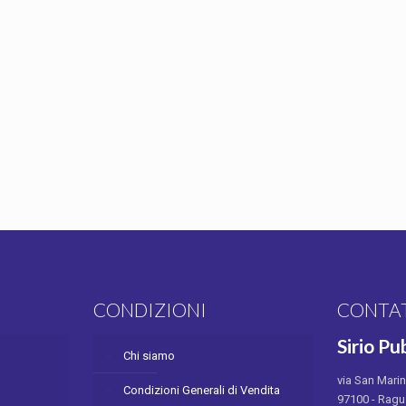
I
CONDIZIONI
CONTA
Sirio Pub
Chi siamo
via San Mari
Condizioni Generali di Vendita
97100 - Ragu