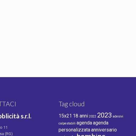
TTACI
Tag cloud
2023
blicità s.r.l.
15x21
18 anni
2022
adesivi
agenda
agenda
calpestabili
no 11
personalizzata
anniversario
sa (RG)