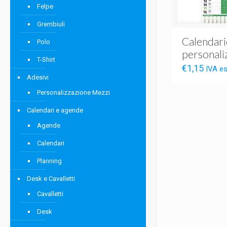
Felpe
Grembiuli
Calendari
Polo
personali
T-Shirt
€
1,15
IVA e
Adesivi
Personalizzazione Mezzi
Calendari e agende
Agende
Calendari
Planning
Desk e Cavalletti
Cavalletti
Desk