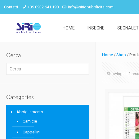
Contatti
+39 0932 641 190
info@siriopubblicita.com
HOME
INSEGNE
SEGNALET
Cerca
Home
/
Shop
/ Prod
Showing all 2 resu
Categories
Abbigliamento
Camicie
Cappellini