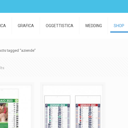
ICA
GRAFICA
OGGETTISTICA
WEDDING
SHOP
ucts tagged “aziende”
Sorted
lts
by
popularity