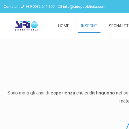
Contatti
+39 0932 641 190
info@siriopubblicita.com
HOME
INSEGNE
SEGNALET
Sono molti gli anni di
esperienza
che ci
distinguono
nel se
mate