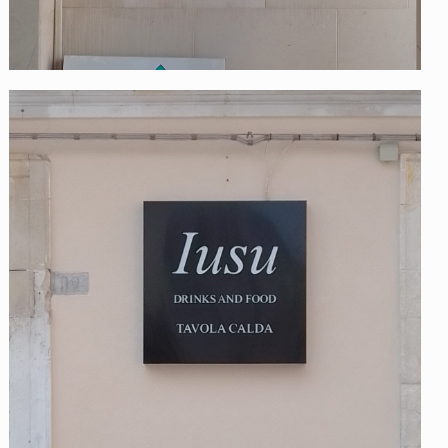
Iusu – insegna alluminio
dibond con illuminazione a
LED