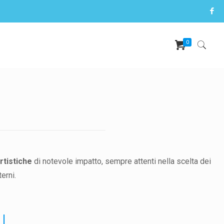
0
rtistiche
di notevole impatto, sempre attenti nella scelta dei
erni.
I